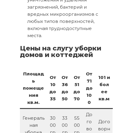
загрязнений, бактерий и
вредных микроорганизмов с
любых типов поверхностей,
включая труднодоступные
места.
Цены на слугу уборки
домов и коттеджей
Площад
От
От
От
От
101 и
ь
71
10
36
51
бол
помеще
до
до
до
до
ее
ния
10
35
50
70
кв.м
кв.м.
0
До
Генераль
30
33
55
го
Дого
ная
00
00
00
во
ворн
уборка
гр
гр
гр