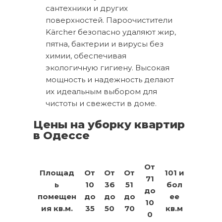
сантехники и других
поверхностей. Пароочистители
Kärcher безопасно удаляют жир,
пятна, бактерии и вирусы без
химии, обеспечивая
экологичную гигиену. Высокая
мощность и надежность делают
их идеальным выбором для
чистоты и свежести в доме.
Цены на уборку квартир
в Одессе
От
Площад
От
От
От
101 и
71
ь
10
36
51
бол
до
помещен
до
до
до
ее
10
ия кв.м.
35
50
70
кв.м
0