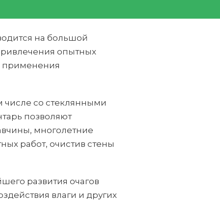
оводится на большой
 привлечения опытных
и применения
ом числе со стеклянными
нтарь позволяют
авчины, многолетние
ных работ, очистив стены
шего развития очагов
здействия влаги и других