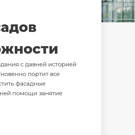
садов
ожности
здания с давней историей
новенно портит все
истить фасадные
нней помощи занятие