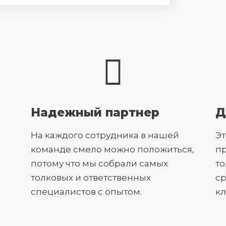
Надежный партнер
Д
На каждого сотрудника в нашей
Э
команде смело можно положиться,
пр
потому что мы собрали самых
то
толковых и ответственных
ср
специалистов с опытом.
кл