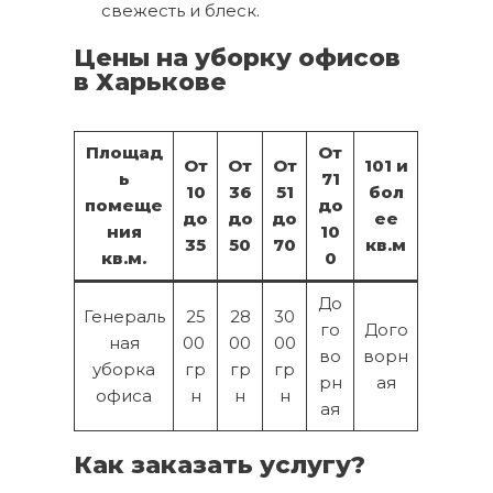
свежесть и блеск.
Цены на уборку офисов
в Харькове
Площад
От
От
От
От
101 и
ь
71
10
36
51
бол
помеще
до
до
до
до
ее
ния
10
35
50
70
кв.м
кв.м.
0
До
Генераль
25
28
30
го
Дого
ная
00
00
00
во
ворн
уборка
гр
гр
гр
рн
ая
офиса
н
н
н
ая
Как заказать услугу?